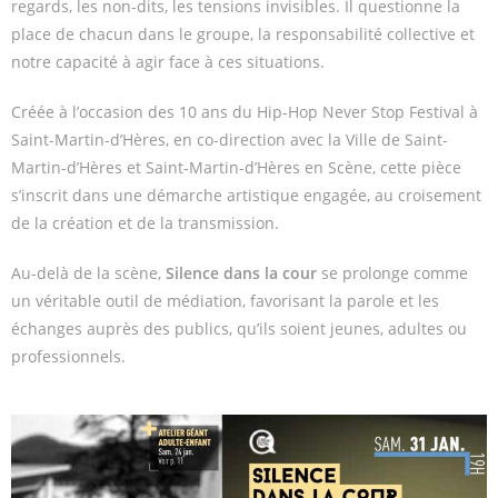
regards, les non-dits, les tensions invisibles. Il questionne la
place de chacun dans le groupe, la responsabilité collective et
notre capacité à agir face à ces situations.
Créée à l’occasion des 10 ans du Hip-Hop Never Stop Festival à
Saint-Martin-d’Hères, en co-direction avec la Ville de Saint-
Martin-d’Hères et Saint-Martin-d’Hères en Scène, cette pièce
s’inscrit dans une démarche artistique engagée, au croisement
de la création et de la transmission.
Au-delà de la scène,
Silence dans la cour
se prolonge comme
un véritable outil de médiation, favorisant la parole et les
échanges auprès des publics, qu’ils soient jeunes, adultes ou
professionnels.