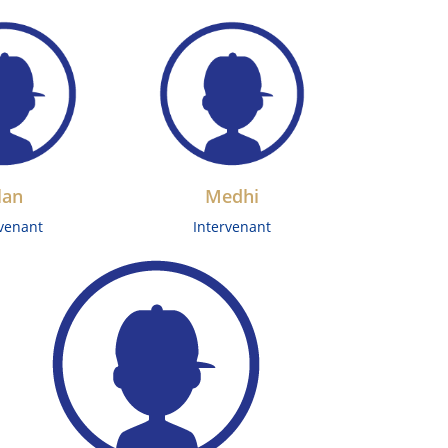
lan
Medhi
rvenant
Intervenant