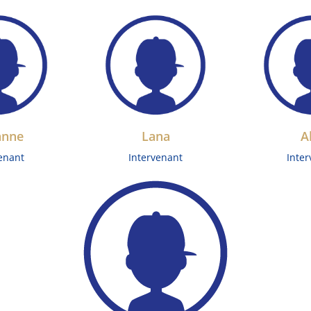
anne
Lana
A
enant
Intervenant
Inte