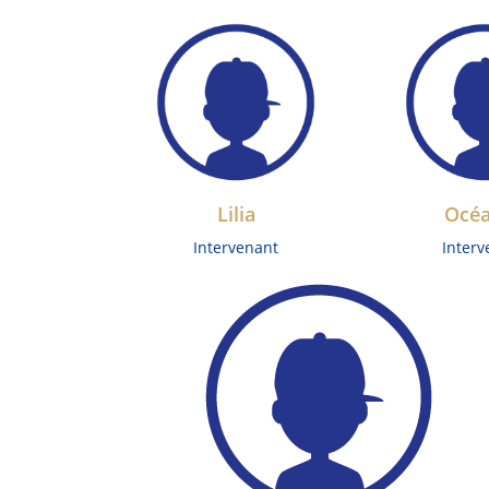
Lilia
Océ
Intervenant
Interv